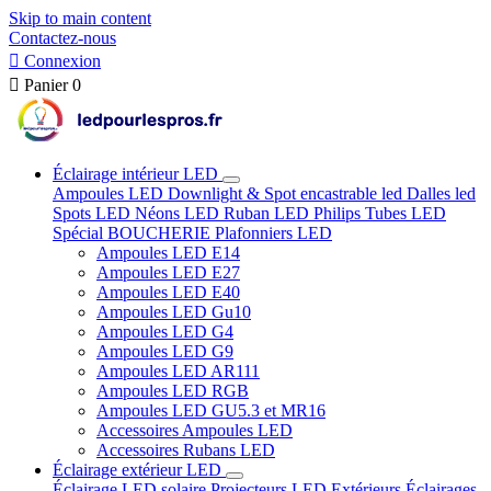
Skip to main content
Contactez-nous

Connexion

Panier
0
Éclairage intérieur LED
Ampoules LED
Downlight & Spot encastrable led
Dalles led
Spots LED
Néons LED
Ruban LED
Philips
Tubes LED
Spécial BOUCHERIE
Plafonniers LED
Ampoules LED E14
Ampoules LED E27
Ampoules LED E40
Ampoules LED Gu10
Ampoules LED G4
Ampoules LED G9
Ampoules LED AR111
Ampoules LED RGB
Ampoules LED GU5.3 et MR16
Accessoires Ampoules LED
Accessoires Rubans LED
Éclairage extérieur LED
Éclairage LED solaire
Projecteurs LED Extérieurs
Éclairages