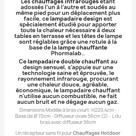
Les
chauffages infrarouges
étant
adossés l’un à l’autre et soudés au
même pied pour un déplacement plus
facile, ce
lampadaire design
est
spécialement étudié pour apporter
toute la chaleur nécessaire à deux
tables en terrasse et les têtes de lampe
sont réglables grâce une rotule à la
base de la
lampe chauffante
Phormalab..
Ce
lampadaire double chauffant
au
design sensuel, s’appuie sur une
technologie saine et éprouvée, le
rayonnement infrarouge, procurant
une chaleur douce, agréable,
économique, le lampadaire chauffant
n’utilise aucun combustible, ne fait
aucun bruit et ne dégage aucun gaz.
Dimensions Modèle à bras court: H229,4cm -
Base de Ø 70cm - Diffuseur ovale 56cm (2) - L du
bras avec diffuseur 56cm
Un récepteur sans fil pour
Chauffages Hotdoor