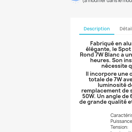
(à modifier dans le mo
Description
Détai
Fabriqué en alu
élégante, le Spo
Rond 7W Blanc a un
heures. Son inst
nécessite 
Il incorpore une
totale de 7W av
luminosité d
remplacement de sp
50W. Un angle de 6
de grande qualité e
Caractéri
Puissance
Tension: