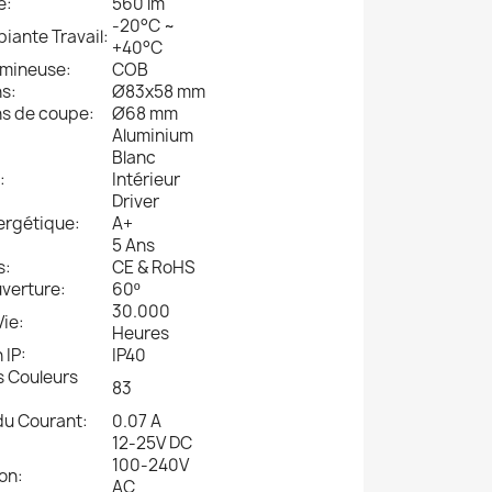
é:
560 lm
-20°C ~
iante Travail:
+40°C
umineuse:
COB
s:
Ø83x58 mm
s de coupe:
Ø68 mm
Aluminium
Blanc
:
Intérieur
Driver
ergétique:
A+
5 Ans
s:
CE & RoHS
uverture:
60º
30.000
Vie:
Heures
 IP:
IP40
 Couleurs
83
du Courant:
0.07 A
12-25V DC
100-240V
on:
AC