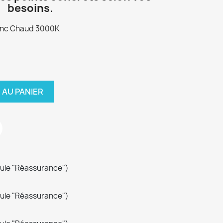
besoins.
lanc Chaud 3000K
 AU PANIER
dule "Réassurance")
dule "Réassurance")