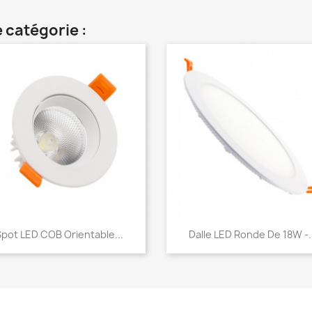
 catégorie :
Aperçu rapide
Aperçu rapide


Spot LED COB Orientable...
Dalle LED Ronde De 18W -..