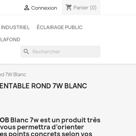
shopping_cart

Panier
(0)
Connexion
 INDUSTRIEL
ÉCLAIRAGE PUBLIC
PLAFOND
search
nd 7W Blanc
IENTABLE ROND 7W BLANC
COB
Blanc 7w est un produit très
 vous permettra d’orienter
des points concrets selon vos