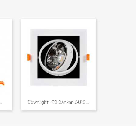
Aperçu rapide

.
Downlight LED Dankan GU10...