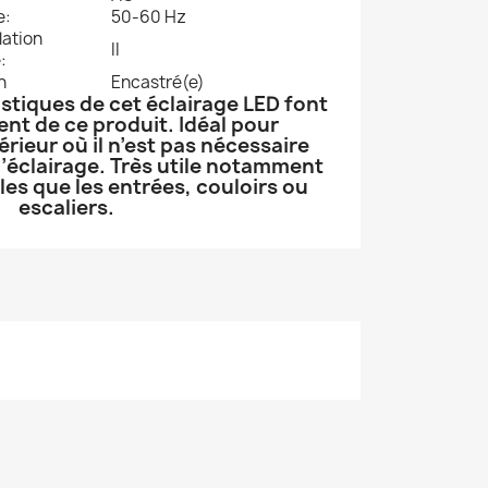
e:
50-60 Hz
lation
II
:
n
Encastré(e)
istiques de cet éclairage LED font
nt de ce produit. Idéal pour
térieur où il n’est pas nécessaire
’éclairage. Très utile notamment
les que les entrées, couloirs ou
escaliers.