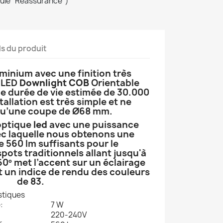
dule "Réassurance")
ls du produit
minium avec une finition très
t LED
Downlight COB
Orientable
e durée de vie estimée de 30.000
allation est très simple et ne
qu’une coupe de Ø68 mm.
 optique
led
avec une puissance
ec laquelle nous obtenons une
e 560 lm suffisants pour le
ots traditionnels allant jusqu'à
0º met l’accent sur un éclairage
t un indice de rendu des couleurs
de 83.
stiques
:
7 W
220-240V