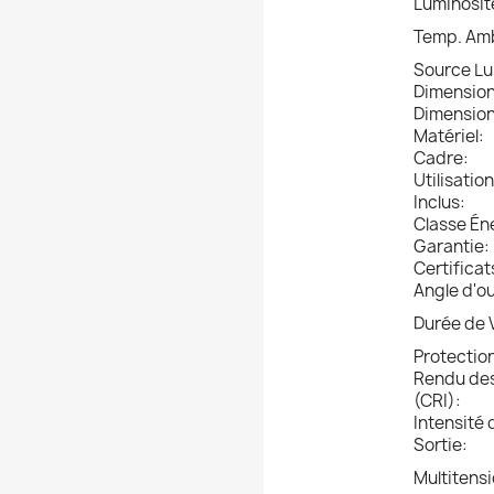
Luminosit
Temp. Amb
Source L
Dimension
Dimension
Matériel:
Cadre:
Utilisation
Inclus:
Classe Én
Garantie:
Certificat
Angle d'o
Durée de 
Protection
Rendu des
(CRI):
Intensité 
Sortie:
Multitensi