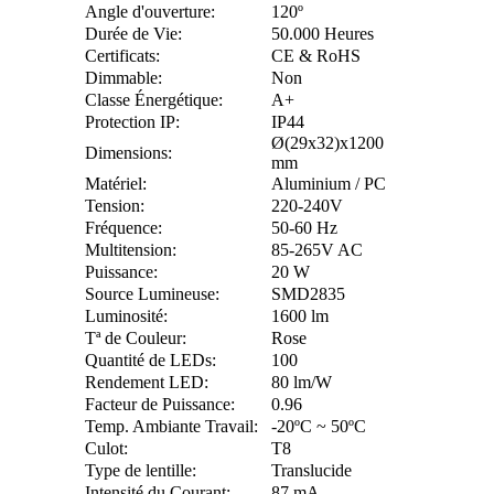
Angle d'ouverture:
120º
Durée de Vie:
50.000 Heures
Certificats:
CE & RoHS
Dimmable:
Non
Classe Énergétique:
A+
Protection IP:
IP44
Ø(29x32)x1200
Dimensions:
mm
Matériel:
Aluminium / PC
Tension:
220-240V
Fréquence:
50-60 Hz
Multitension:
85-265V AC
Puissance:
20 W
Source Lumineuse:
SMD2835
Luminosité:
1600 lm
Tª de Couleur:
Rose
Quantité de LEDs:
100
Rendement LED:
80 lm/W
Facteur de Puissance:
0.96
Temp. Ambiante Travail:
-20ºC ~ 50ºC
Culot:
T8
Type de lentille:
Translucide
Intensité du Courant:
87 mA