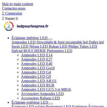
Skip to main content
Contactez-nous

Connexion

Panier
0
Éclairage intérieur LED
Ampoules LED
Downlight & Spot encastrable led
Dalles led
Spots LED
Néons LED
Ruban LED
Philips
Tubes LED
Spécial BOUCHERIE
Plafonniers LED
Ampoules LED E14
Ampoules LED E27
Ampoules LED E40
Ampoules LED Gu10
Ampoules LED G4
Ampoules LED G9
Ampoules LED AR111
Ampoules LED RGB
Ampoules LED GU5.3 et MR16
Accessoires Ampoules LED
Accessoires Rubans LED
Éclairage extérieur LED
Éclairage LED solaire
Projecteurs LED Extérieurs
Éclairages