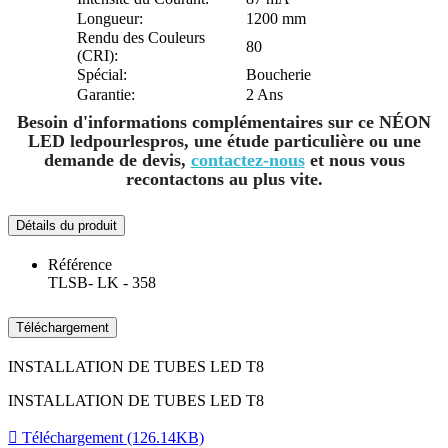
Longueur:
1200 mm
Rendu des Couleurs
80
(CRI):
Spécial:
Boucherie
Garantie:
2 Ans
Besoin d'informations complémentaires sur ce
NÉON
LED
ledpourlespros
, une étude particulière ou une
demande de devis,
contactez-nous
et nous vous
recontactons au plus vite.
Détails du produit
Référence
TLSB- LK - 358
Téléchargement
INSTALLATION DE TUBES LED T8
INSTALLATION DE TUBES LED T8

Téléchargement (126.14KB)