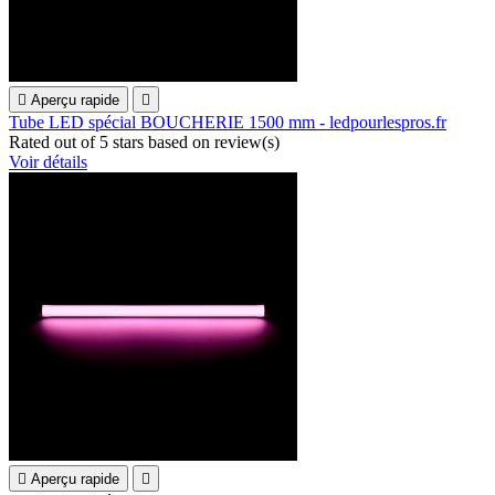

Aperçu rapide

Tube LED spécial BOUCHERIE 1500 mm - ledpourlespros.fr
Rated
out of 5 stars based on
review(s)
Voir détails

Aperçu rapide
