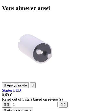
Vous aimerez aussi

Aperçu rapide

Starter LED
0,69 €
Rated
out of 5 stars based on
review(s)





Ajouter au panier