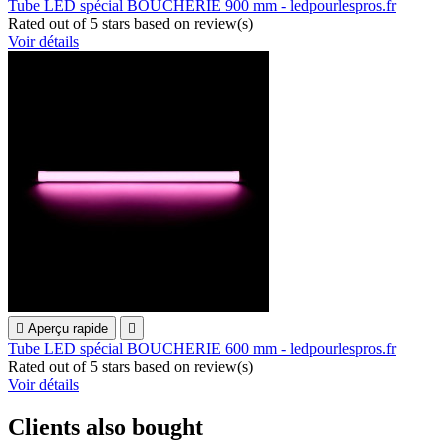
Tube LED spécial BOUCHERIE 900 mm - ledpourlespros.fr
Rated
out of 5 stars based on
review(s)
Voir détails

Aperçu rapide

Tube LED spécial BOUCHERIE 600 mm - ledpourlespros.fr
Rated
out of 5 stars based on
review(s)
Voir détails
Clients also bought