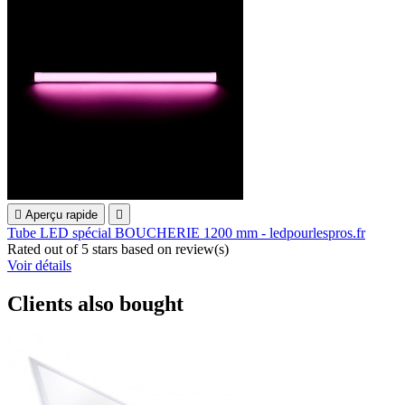

Aperçu rapide

Tube LED spécial BOUCHERIE 1200 mm - ledpourlespros.fr
Rated
out of 5 stars based on
review(s)
Voir détails
Clients also bought