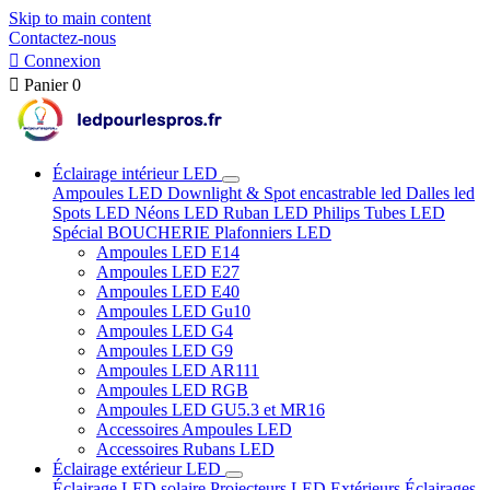
Skip to main content
Contactez-nous

Connexion

Panier
0
Éclairage intérieur LED
Ampoules LED
Downlight & Spot encastrable led
Dalles led
Spots LED
Néons LED
Ruban LED
Philips
Tubes LED
Spécial BOUCHERIE
Plafonniers LED
Ampoules LED E14
Ampoules LED E27
Ampoules LED E40
Ampoules LED Gu10
Ampoules LED G4
Ampoules LED G9
Ampoules LED AR111
Ampoules LED RGB
Ampoules LED GU5.3 et MR16
Accessoires Ampoules LED
Accessoires Rubans LED
Éclairage extérieur LED
Éclairage LED solaire
Projecteurs LED Extérieurs
Éclairages