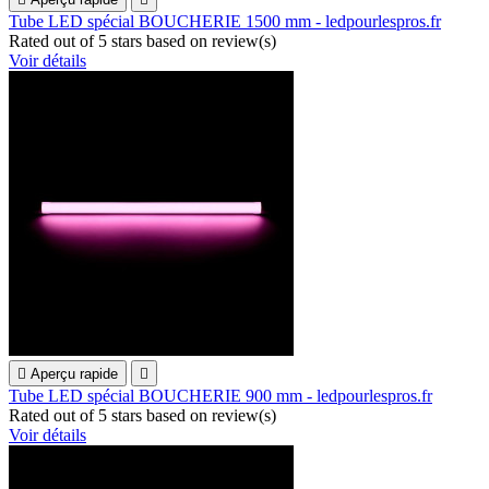
Tube LED spécial BOUCHERIE 1500 mm - ledpourlespros.fr
Rated
out of 5 stars based on
review(s)
Voir détails

Aperçu rapide

Tube LED spécial BOUCHERIE 900 mm - ledpourlespros.fr
Rated
out of 5 stars based on
review(s)
Voir détails