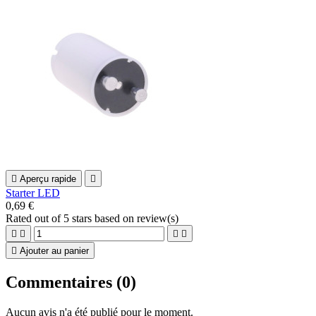

Aperçu rapide

Starter LED
0,69 €
Rated
out of 5 stars based on
review(s)





Ajouter au panier
Commentaires (0)
Aucun avis n'a été publié pour le moment.