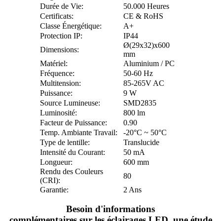
Durée de Vie:
50.000 Heures
Certificats:
CE & RoHS
Classe Énergétique:
A+
Protection IP:
IP44
Ø(29x32)x600
Dimensions:
mm
Matériel:
Aluminium / PC
Fréquence:
50-60 Hz
Multitension:
85-265V AC
Puissance:
9 W
Source Lumineuse:
SMD2835
Luminosité:
800 lm
Facteur de Puissance:
0.90
Temp. Ambiante Travail:
-20°C ~ 50°C
Type de lentille:
Translucide
Intensité du Courant:
50 mA
Longueur:
600 mm
Rendu des Couleurs
80
(CRI):
Garantie:
2 Ans
Besoin d'informations
complémentaires sur les
éclairages LED
, une étude